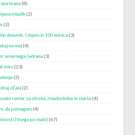
rana hrana
(8)
njava mladih
(2)
is
(2)
šin dnevnik: Objem in 100 letnica
(3)
akaj na maj
(4)
r severnega Jadrana
(3)
at miru
(23)
atenje
(2)
liraj očala
(2)
valni center za otroke, mladostnike in starše
(4)
m, da pomagam
(4)
mivosti (Vsega po malo)
(67)