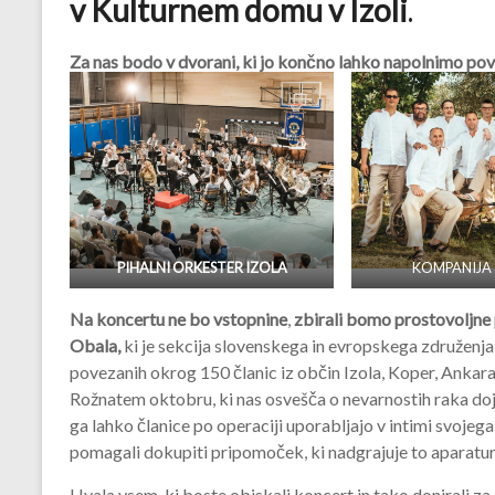
v Kulturnem domu v Izoli
.
Za nas bodo v dvorani, ki jo končno lahko napolnimo pov
PIHALNI ORKESTER IZOLA
KOMPANIJA
Na koncertu ne bo vstopnine
,
zbirali bomo prostovoljne
Obala,
ki je sekcija slovenskega in evropskega združenja ž
povezanih okrog 150 članic iz občin Izola, Koper, Ankaran i
Rožnatem oktobru, ki nas osvešča o nevarnostih raka do
ga lahko članice po operaciji uporabljajo v intimi sv
pomagali dokupiti pripomoček, ki nadgrajuje to aparaturo 
Hvala vsem, ki boste obiskali koncert in tako donirali 