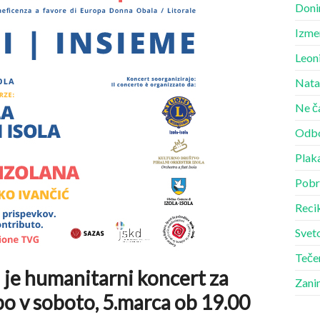
Doni
Izme
Leon
Nata
Ne č
Odbo
Plak
Pobr
Recik
Sveto
Teče
je humanitarni koncert za
Zani
bo v soboto, 5.marca ob 19.00