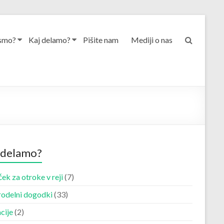
smo?
Kaj delamo?
Pišite nam
Mediji o nas
 delamo?
ek za otroke v reji
(7)
odelni dogodki
(33)
cije
(2)