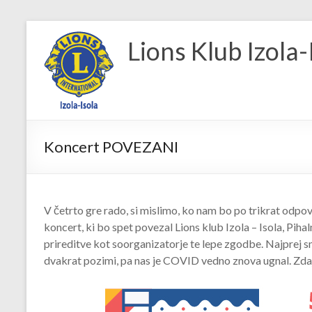
Skip
to
Lions Klub Izola-
content
Koncert POVEZANI
V četrto gre rado, si mislimo, ko nam bo po trikrat odpo
koncert, ki bo spet povezal Lions klub Izola – Isola, Pihal
prireditve kot soorganizatorje te lepe zgodbe. Najprej sm
dvakrat pozimi, pa nas je COVID vedno znova ugnal. Zdaj