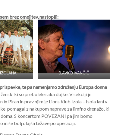
sem brez omejitev, nastopili:
 IZOLANA
SLAVKO IVANČIČ
 prispevke, te pa namenjamo združenju Europa donna
ensk, ki so prebolele raka dojke. V sekciji je
n Piran in prav njim je Lions Klub Izola – Isola lani v
jke, pomagal z nakupom naprave za limfno drenažo, ki
ojega doma. S koncertom POVEZANI pa jim bomo
in še bolj olajša težave po operaciji.
za Europa Donna Obala.