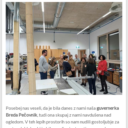
Posebej nas veseli, da je bila danes z nami naša
guvernerka
Breda Pečovnik
, tudi ona skupaj z nami navdušena nad
ogledom. V teh lepih prostorih so nam nudili gostoljubje za