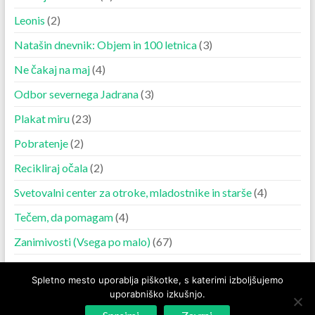
Leonis
(2)
Natašin dnevnik: Objem in 100 letnica
(3)
Ne čakaj na maj
(4)
Odbor severnega Jadrana
(3)
Plakat miru
(23)
Pobratenje
(2)
Recikliraj očala
(2)
Svetovalni center za otroke, mladostnike in starše
(4)
Tečem, da pomagam
(4)
Zanimivosti (Vsega po malo)
(67)
Spletno mesto uporablja piškotke, s katerimi izboljšujemo
uporabniško izkušnjo.
Copyright © 2026
Lions Klub Izola-Isola
. Powered by
WordPress
. Theme:
Spacious by
ThemeGrill
.