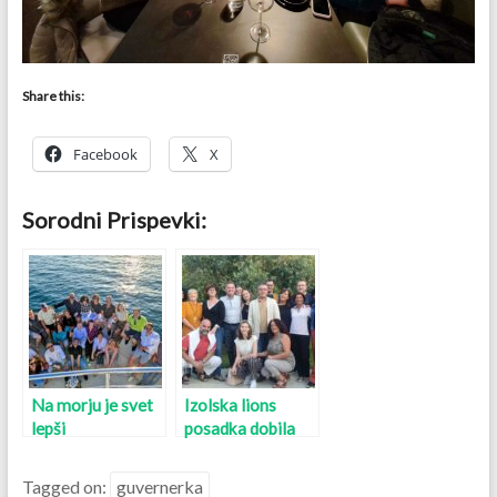
Share this:
Facebook
X
Sorodni Prispevki:
Na morju je svet
Izolska lions
lepši
posadka dobila
novega kapitana
Tagged on:
guvernerka