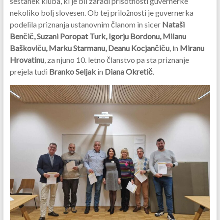
sestanek kluba, ki je bil zaradi prisotnosti guvernerke
nekoliko bolj slovesen. Ob tej priložnosti je guvernerka
podelila priznanja ustanovnim članom in sicer
Nataši
Benčič,
Suzani Poropat Turk
, Igorju Bordonu, Milanu
Baškoviču, Marku Starmanu, Deanu Kocjančiču
, in
Miranu
Hrovatinu
, za njuno 10. letno članstvo pa sta priznanje
prejela tudi
Branko Seljak
in
Diana Okretič
.