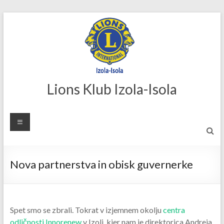
Skip
to
content
Lions Klub Izola-Isola
Nova partnerstva in obisk guvernerke
Spet smo se zbrali. Tokrat v izjemnem okolju
centra
odličnosti Innorenew
v Izoli, kjer nam je direktorica Andreja