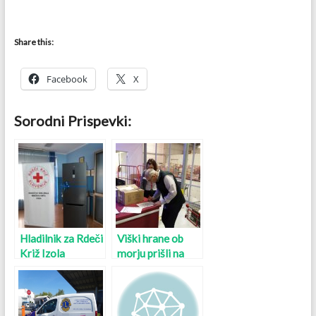
Share this:
Facebook
X
Sorodni Prispevki:
Hladilnik za Rdeči
Viški hrane ob
Križ Izola
morju prišli na
končni cilj