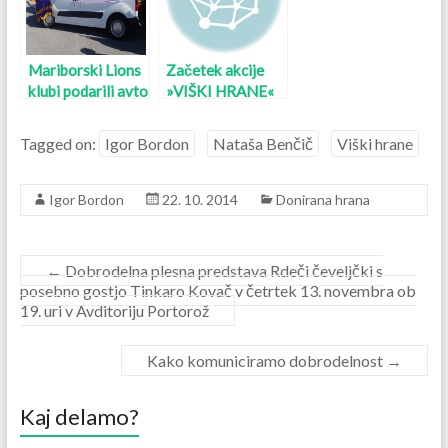
Mariborski Lions
Začetek akcije
klubi podarili avto
»VIŠKI HRANE«
za izvajanje
na obali
projekta VIŠKI
Tagged on:
Igor Bordon
Nataša Benčič
Viški hrane
HRANE
Igor Bordon
22. 10. 2014
Donirana hrana
←
Dobrodelna plesna predstava Rdeči čeveljčki s
posebno gostjo Tinkaro Kovač v četrtek 13. novembra ob
19. uri v Avditoriju Portorož
Kako komuniciramo dobrodelnost
→
Kaj delamo?