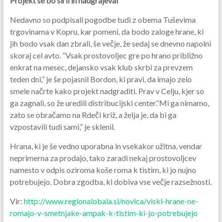
Projekt se bo širil in nadgrajeval
Nedavno so podpisali pogodbe tudi z obema Tuševima
trgovinama v Kopru, kar pomeni, da bodo zaloge hrane, ki
jih bodo vsak dan zbrali, še večje, že sedaj se dnevno napolni
skoraj cel avto. “Vsak prostovoljec gre po hrano približno
enkrat na mesec, dejansko vsak klub skrbi za prevzem
teden dni,” je še pojasnil Bordon, ki pravi, da imajo zelo
smele načrte kako projekt nadgraditi. Prav v Celju, kjer so
ga zagnali, so že uredili distribucijski center.”Mi ga nimamo,
zato se obračamo na Rdeči križ, a želja je, da bi ga
vzpostavili tudi sami,” je sklenil.
Hrana, ki je še vedno uporabna in vsekakor užitna, vendar
neprimerna za prodajo, tako zaradi nekaj prostovoljcev
namesto v odpis oziroma koše roma k tistim, ki jo nujno
potrebujejo. Dobra zgodba, ki dobiva vse večje razsežnosti.
Vir:
http://www.regionalobala.si/novica/viski-hrane-ne-
romajo-v-smetnjake-ampak-k-tistim-ki-jo-potrebujejo