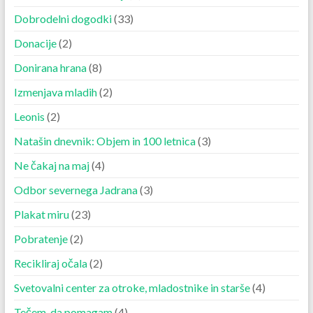
Dobrodelni dogodki
(33)
Donacije
(2)
Donirana hrana
(8)
Izmenjava mladih
(2)
Leonis
(2)
Natašin dnevnik: Objem in 100 letnica
(3)
Ne čakaj na maj
(4)
Odbor severnega Jadrana
(3)
Plakat miru
(23)
Pobratenje
(2)
Recikliraj očala
(2)
Svetovalni center za otroke, mladostnike in starše
(4)
Tečem, da pomagam
(4)