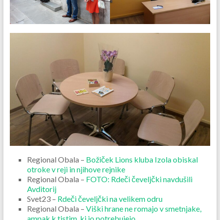
Regional Obala –
Božiček Lions kluba Izola obiskal
otroke v reji in njihove rejnike
Regional Obala –
FOTO: Rdeči čeveljčki navdušili
Avditorij
Svet23 –
Rdeči čeveljčki na velikem odru
Regional Obala –
Viški hrane ne romajo v smetnjake,
ampak k tistim, ki jo potrebujejo