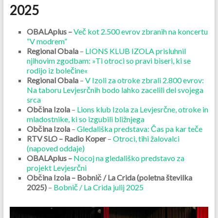
2025
OBALAplus –
Več kot 2.500 evrov zbranih na koncertu
“V modrem”
Regional Obala
–
LIONS KLUB IZOLA prisluhnil
njihovim zgodbam: »Ti otroci so pravi biseri, ki se
rodijo iz bolečine«
Regional Obala
–
V Izoli za otroke zbrali 2.800 evrov:
Na taboru Levjesrčnih bodo lahko zacelili del svojega
srca
Občina Izola
–
Lions klub Izola za Levjesrčne, otroke in
mladostnike, ki so izgubili bližnjega
Občina Izola
–
Gledališka predstava: Čas pa kar teče
RTV SLO – Radio Koper
–
Otroci, tihi žalovalci
(napoved oddaje)
OBALAplus –
Nocoj na gledališko predstavo za
projekt Levjesrčni
Občina Izola – Bobnič / La Crida (poletna številka
2025)
–
Bobnič / La Crida julij 2025