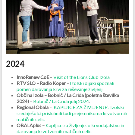
2024
InnoRenew CoE
–
Visit of the Lions Club Izola
RTV SLO – Radio Koper
–
Izolski dijaki spoznali
pomen darovanja krvi za reševanje življenj
Občina Izola – Bobnič / La Crida (poletna številka
2024)
–
Bobnič / La Crida julij 2024
.
Regional Obala
–
‘KAPLJICE ZA ŽIVLJENJE’: Izolski
srednješolci prisluhnili tudi prejemnikoma krvotvornih
matičnih celic
OBALAplus –
Kapljice za življenje: o krvodajalstvu in
darovanju krvotvornih matičnih celic