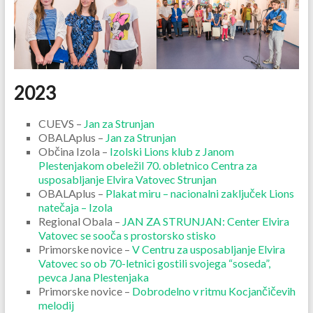
2023
CUEVS –
Jan za Strunjan
OBALAplus –
Jan za Strunjan
Občina Izola –
Izolski Lions klub z Janom
Plestenjakom obeležil 70. obletnico Centra za
usposabljanje Elvira Vatovec Strunjan
OBALAplus –
Plakat miru – nacionalni zaključek Lions
natečaja – Izola
Regional Obala –
JAN ZA STRUNJAN: Center Elvira
Vatovec se sooča s prostorsko stisko
Primorske novice –
V Centru za usposabljanje Elvira
Vatovec so ob 70-letnici gostili svojega “soseda”,
pevca Jana Plestenjaka
Primorske novice –
Dobrodelno v ritmu Kocjančičevih
melodij