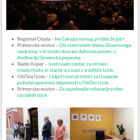
Regional Obala –
Ne čakajte na maj, pridite že jutri
Primorske novice –
Ob svetovnem dnevu Downovega
sindroma: v kristalni dvorani duhovna pesem, v
Avditoriju Slovenska popevka
Radio Koper –
Svetovalni center za otroke,
mladostnike in starše iz Livad v središče Izole
Občina Izola –
Odprti novi prostori za izvajanje
psihoterapevtske dejavnosti v Občini Izola
Primorske novice –
Za uspešnejše reševanje psiho-
socialnih stisk