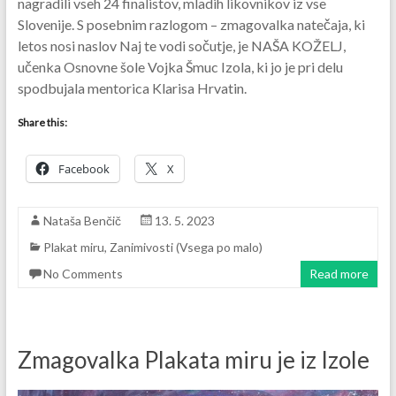
nagradili vseh 24 finalistov, mladih likovnikov iz vse
Slovenije. S posebnim razlogom – zmagovalka natečaja, ki
letos nosi naslov Naj te vodi sočutje, je NAŠA KOŽELJ,
učenka Osnovne šole Vojka Šmuc Izola, ki jo je pri delu
spodbujala mentorica Klarisa Hrvatin.
Share this:
Facebook
X
Nataša Benčič
13. 5. 2023
Plakat miru
,
Zanimivosti (Vsega po malo)
No Comments
Read more
Zmagovalka Plakata miru je iz Izole