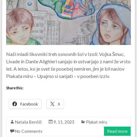
Naši mladi likovniki treh osnovnih šol v Izoli: Vojka Šmuc,
Livade in Dante Alighieri sanjajo in ustvarjajo z nami že vrsto
let. A letos, ko je svet še posebej nemiren, jim je bil naslov
Plakata miru – Upajmo si sanjati – v poseben izziv.
Share this:
Facebook
X
Nataša Benčič
9. 11. 2023
Plakat miru
No Comments
Read more