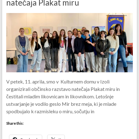
natečaja Plakat miru
V petek, 11. aprila, smo v Kulturnem domu v Izoli
organizirali občinsko razstavo natečaja Plakat miru in
čestitali mladim likovnicam in likovnikom. Letošnje
ustvarjanje je vodilo geslo Mir brez meja, ki je mlade
spodbujalo k razmisleku o miru, sočutju in
Share this: