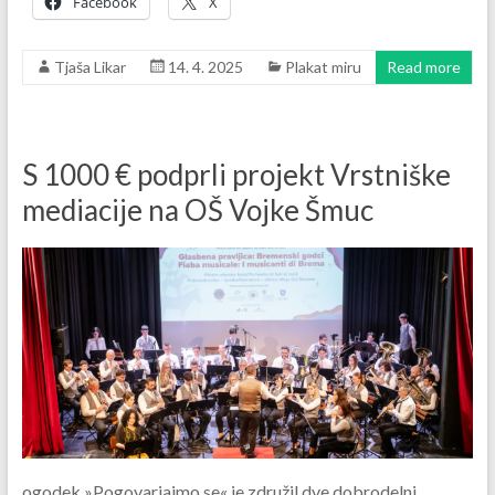
Facebook
X
Tjaša Likar
14. 4. 2025
Plakat miru
Read more
S 1000 € podprli projekt Vrstniške
mediacije na OŠ Vojke Šmuc
ogodek »Pogovarjajmo se« je združil dve dobrodelni