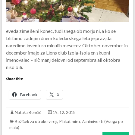
eveda zime še ni konec, tudi snega ob morju ni, a ko se
bližamo zadnjim dnem koledarskega leta je prav, da
naredimo inventuro minulih mesecev. Oktober, november in
december imajo za Lions club Izola-Isola en skupni
imenovalec – nič manj delovni od septembra ali oktobra
niso bili.
Share this:
Facebook
X
Nataša Benčič
19. 12. 2018
Božiček za otroke v reji
,
Plakat miru
,
Zanimivosti (Vsega po
malo)