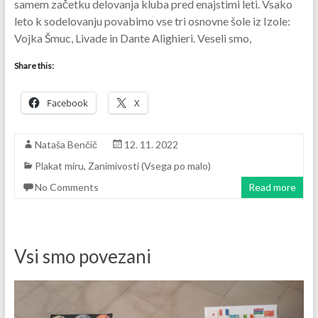
samem začetku delovanja kluba pred enajstimi leti. Vsako
leto k sodelovanju povabimo vse tri osnovne šole iz Izole:
Vojka Šmuc, Livade in Dante Alighieri. Veseli smo,
Share this:
Facebook
X
Nataša Benčič
12. 11. 2022
Plakat miru
,
Zanimivosti (Vsega po malo)
No Comments
Read more
Vsi smo povezani