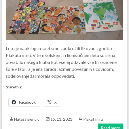
Leto je naokrog in spet smo zaokrožili likovno zgodbo
Plakata miru. V tem šolskem in lionističnem letu so se na
povabilo našega kluba kot vselej odzvale vse tri osnovne
šole v Izoli, a je ena zaradi razmer povezanih s covidom,
sodelovanje žal morala odpovedati.
Share this:
Facebook
X
Nataša Benčič
15. 11. 2021
Plakat miru
Read more