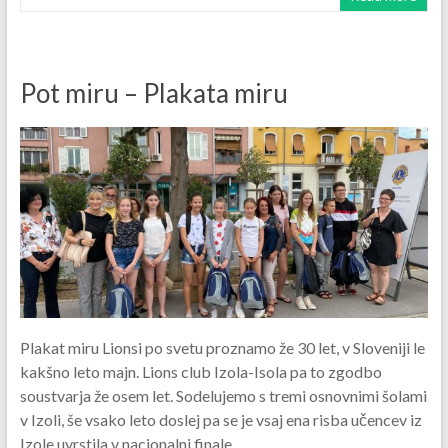
Pot miru – Plakata miru
Plakat miru Lionsi po svetu proznamo že 30 let, v Sloveniji le
kakšno leto majn. Lions club Izola-Isola pa to zgodbo
soustvarja že osem let. Sodelujemo s tremi osnovnimi šolami
v Izoli, še vsako leto doslej pa se je vsaj ena risba učencev iz
Izole uvrstila v nacionalni finale.