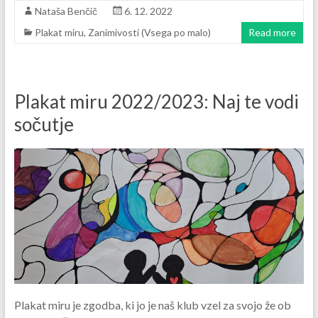
Nataša Benčič
6. 12. 2022
Plakat miru
,
Zanimivosti (Vsega po malo)
Read more
Plakat miru 2022/2023: Naj te vodi
sočutje
Plakat miru je zgodba, ki jo je naš klub vzel za svojo že ob