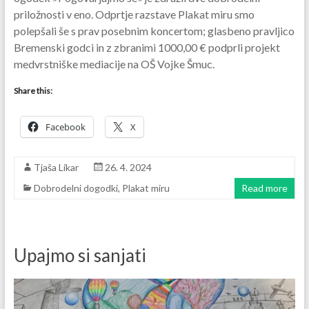
priložnosti v eno. Odprtje razstave Plakat miru smo
polepšali še s prav posebnim koncertom; glasbeno pravljico
Bremenski godci in z zbranimi 1000,00 € podprli projekt
medvrstniške mediacije na OŠ Vojke Šmuc.
Share this:
Facebook
X
Tjaša Likar
26. 4. 2024
Dobrodelni dogodki
,
Plakat miru
Read more
Upajmo si sanjati