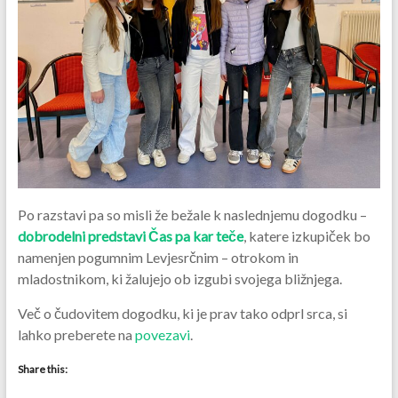
Po razstavi pa so misli že bežale k naslednjemu dogodku –
dobrodelni predstavi Čas pa kar teče
, katere izkupiček bo
namenjen pogumnim Levjesrčnim – otrokom in
mladostnikom, ki žalujejo ob izgubi svojega bližnjega.
Več o čudovitem dogodku, ki je prav tako odprl srca, si
lahko preberete na
povezavi
.
Share this: