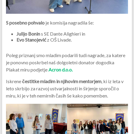
S posebno pohvalo
je komisija nagradila še:
Julijo Bonin
s SE Dante Alighieri in
Evo Stanojević
z OŠ Livade.
Poleg priznanj smo mladim podarili tudi nagrade, za katere
je ponovno poskrbel naš dolgoletni donator dogodka
Plakat miru podjetje
Acron d.o.o.
Iskrene
čestitke mladim in njihovim mentorjem
, ki iz leta v
leto skrbijo za razvoj ustvarjalnosti in širjenje sporočil o
miru, ki je v teh nemirnih časih še kako pomemben.