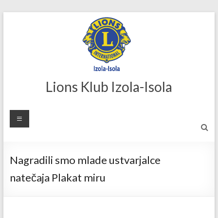
Skip
to
content
Lions Klub Izola-Isola
Nagradili smo mlade ustvarjalce
natečaja Plakat miru