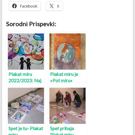
Facebook
X
Sorodni Prispevki:
Plakat miru
Plakat miru je
2022/2023: Naj
»Pot miru«
te vodi sočutje
Spet je tu- Plakat
Spet prihaja
miru
Plakat miru