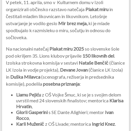
V petek, 11. aprila, smo v Kulturnem domu v Izoli
organizirali občinsko razstavo natečaja
Plakat miru
in
čestitali mladim likovnicam in likovnikom. Letošnje
ustvarjanje je vodilo geslo
Mir brez meja,
ki je mlade
spodbujalo k razmisleku o miru, sočutju in odnosu do
sočloveka.
Na nacionalni natečaj
Plakat miru 2025
so slovenske šole
pod okriljem 35. Lions klubov prijavile
150 likovnih del
.
Izolska strokovna komisija v sestavi
Nataše Benčič
(članice
LK Izola in vodje projekta),
Devane Jovan
(članice LK Izola)
in
Duška Milavca
(scenografa, režiserja in predsednika
komisije), podelila
posebna priznanja
:
Liamu Pejiću
z OŠ Vojke Šmuc, ki se je s svojim delom
uvrstil med 24 slovenskih finalistov; mentorica
Klarisa
Hrvatin
,
Glorii Gasperini
s SE Dante Alighieri; mentor
Ivan
Rocco
,
Karli Muženič
z OŠ Livade; mentorica
Ingrid Knez
.