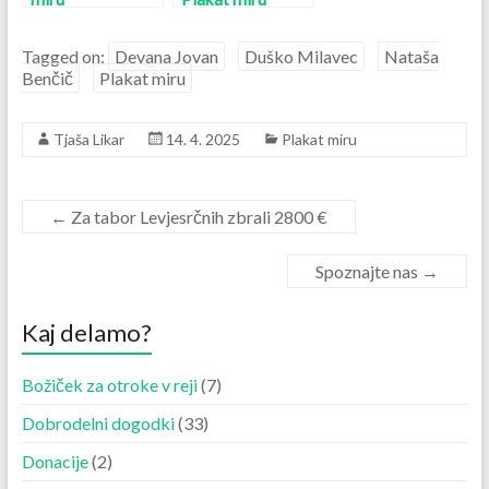
Tagged on:
Devana Jovan
Duško Milavec
Nataša
Benčič
Plakat miru
Tjaša Likar
14. 4. 2025
Plakat miru
←
Za tabor Levjesrčnih zbrali 2800 €
Spoznajte nas
→
Kaj delamo?
Božiček za otroke v reji
(7)
Dobrodelni dogodki
(33)
Donacije
(2)