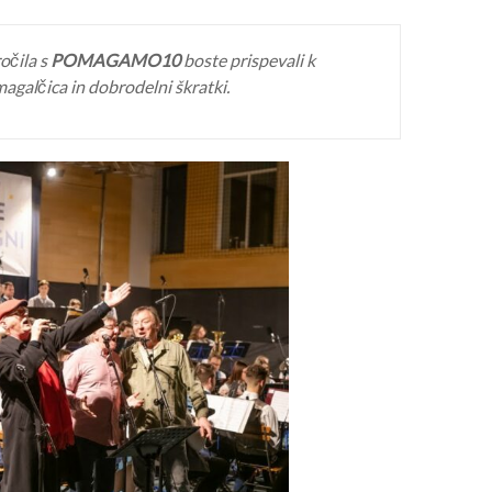
očila s
POMAGAMO10
boste prispevali k
magalčica in dobrodelni škratki.