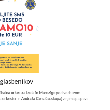
 glasbenikov
ihalna orkestra Izola in Marezige
pod vodstvom
za orkester in
Andraža Cenciča,
skupaj z njima pa pevci