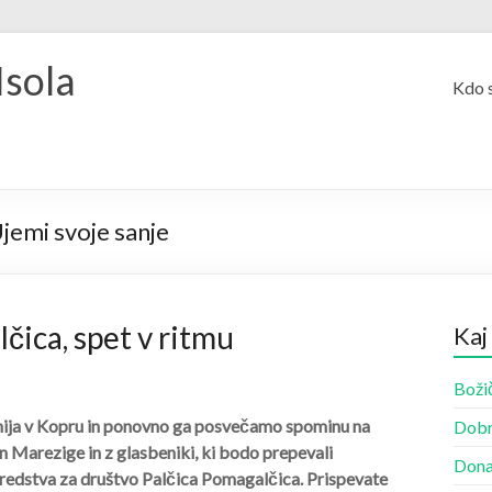
Isola
Kdo 
jemi svoje sanje
čica, spet v ritmu
Kaj
Božič
nija
v Kopru in ponovno ga posvečamo spominu na
Dobr
n Marezige in z glasbeniki, ki bodo prepevali
Dona
sredstva za društvo Palčica Pomagalčica. Prispevate