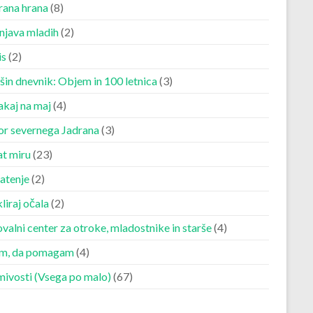
rana hrana
(8)
njava mladih
(2)
is
(2)
šin dnevnik: Objem in 100 letnica
(3)
akaj na maj
(4)
r severnega Jadrana
(3)
at miru
(23)
atenje
(2)
liraj očala
(2)
valni center za otroke, mladostnike in starše
(4)
m, da pomagam
(4)
mivosti (Vsega po malo)
(67)