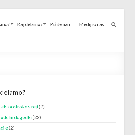
smo?
Kaj delamo?
Pišite nam
Mediji o nas
 delamo?
ek za otroke v reji
(7)
odelni dogodki
(33)
cije
(2)