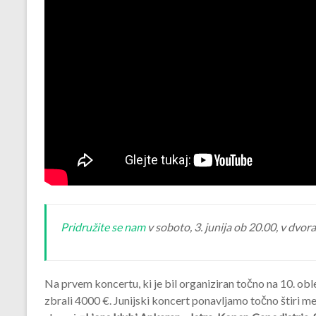
Pridružite se nam
v soboto, 3. junija ob 20.00, v dvo
Na prvem koncertu, ki je bil organiziran točno na 10. ob
zbrali 4000 €. Junijski koncert ponavljamo točno štiri me