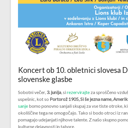
Koncert ob 10. obletnici slovesa 
slovenske glasbe
Sobotni večer,
3. junija
, si
rezervirajte
za sproščeno vzdušj
uspešnic, kot so
Portorož 1905, Si še jezna name, Ameri
sanje
bomo ponovno sanjali skupaj za vse tiste otroke, ki s 
okoliščine tega ne omogočajo. Tako si bodo otroci iz ranlji
pomagajo udejanjati njihove talente. Z našo skupno pomo
kulturne dejavnosti in tabore.