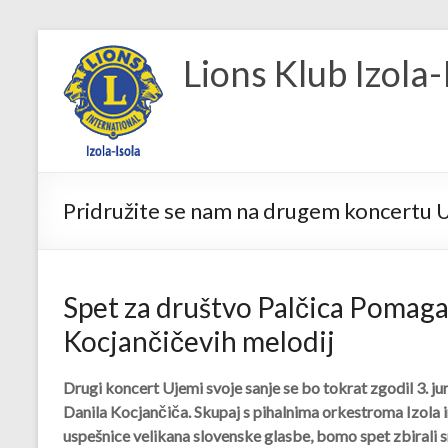
Skip
to
Lions Klub Izola-
content
Pridružite se nam na drugem koncertu U
Spet za društvo Palčica Pomagal
Kocjančičevih melodij
Drugi koncert Ujemi svoje sanje se bo tokrat zgodil
3. ju
Danila Kocjančiča. Skupaj s pihalnima orkestroma Izola i
uspešnice velikana slovenske glasbe, bomo spet zbirali 