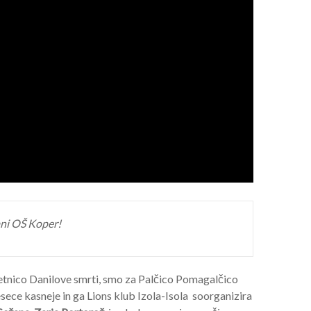
rani OŠ Koper!
letnico Danilove smrti, smo za Palčico Pomagalčico
sece kasneje in ga Lions klub Izola-Isola soorganizira