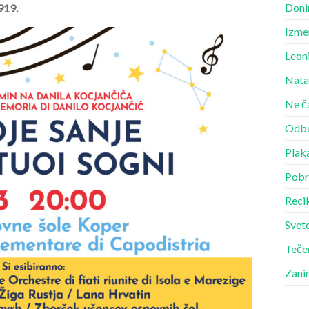
Doni
919.
Izme
Leon
Nata
Ne č
Odbo
Plak
Pobr
Recik
Sveto
Teče
Zani