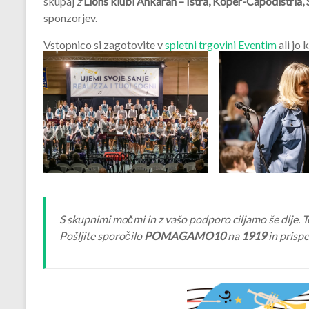
skupaj
z
Lions klubi Ankaran – Istra, Koper-Capodistria,
sponzorjev.
Vstopnico si zagotovite v
spletni trgovini Eventim
ali jo 
S skupnimi močmi in z vašo podporo ciljamo še dlje.
Pošljite sporočilo
POMAGAMO10
na
1919
in prisp