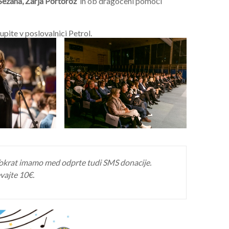
 Sežana, Zarja Portorož
in ob dragoceni pomoči
kupite v poslovalnici Petrol.
 Tokrat imamo med odprte tudi SMS donacije.
evajte 10€.