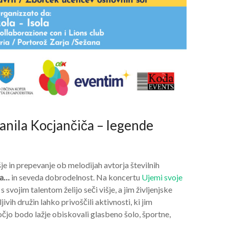
Danila Kocjančiča – legende
e in prepevanje ob melodijah avtorja številnih
ka…
in seveda dobrodelnost. Na koncertu
Ujemi svoje
svojim talentom želijo seči višje, a jim življenjske
vih družin lahko privoščili aktivnosti, ki jim
čjo bodo lažje obiskovali glasbeno šolo, športne,