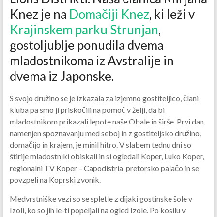
Knez je na
Domačiji Knez
, ki leži v
Krajinskem parku Strunjan
,
gostoljublje ponudila dvema
mladostnikoma iz Avstralije in
dvema iz Japonske.
S svojo družino se je izkazala za izjemno gostiteljico, člani
kluba pa smo ji priskočili na pomoč v želji, da bi
mladostnikom prikazali lepote naše Obale in širše. Prvi dan,
namenjen spoznavanju med seboj in z gostiteljsko družino,
domačijo in krajem, je minil hitro. V slabem tednu dni so
štirije mladostniki obiskali in si ogledali Koper, Luko Koper,
regionalni TV Koper – Capodistria, pretorsko palačo in se
povzpeli na Koprski zvonik.
Medvrstniške vezi so se spletle z dijaki gostinske šole v
Izoli, ko so jih le-ti popeljali na ogled Izole. Po kosilu v