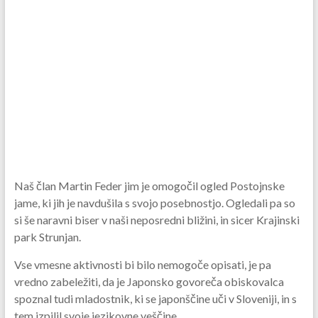
Naš član Martin Feder jim je omogočil ogled Postojnske
jame, ki jih je navdušila s svojo posebnostjo. Ogledali pa so
si še naravni biser v naši neposredni bližini, in sicer Krajinski
park Strunjan.
Vse vmesne aktivnosti bi bilo nemogoče opisati, je pa
vredno zabeležiti, da je Japonsko govoreča obiskovalca
spoznal tudi mladostnik, ki se japonščine uči v Sloveniji, in s
tem izpilil svoje jezikovne veščine.