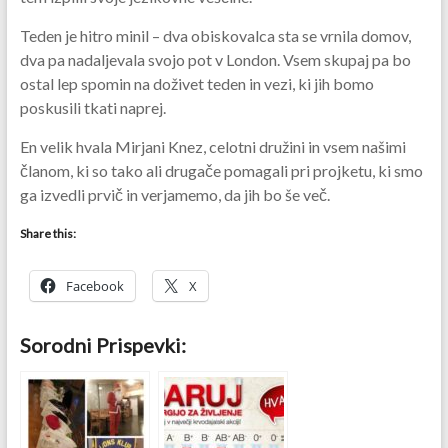
Teden je hitro minil – dva obiskovalca sta se vrnila domov,
dva pa nadaljevala svojo pot v London. Vsem skupaj pa bo
ostal lep spomin na doživet teden in vezi, ki jih bomo
poskusili tkati naprej.
En velik hvala Mirjani Knez, celotni družini in vsem našimi
članom, ki so tako ali drugače pomagali pri projketu, ki smo
ga izvedli prvič in verjamemo, da jih bo še več.
Share this:
Facebook
X
Sorodni Prispevki: