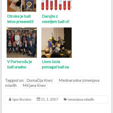
Otroke je tudi
Darujte z
letos presenetil
veseljem tudi vi!
naš Božiček
V Portorožu je
Lions Izola
tudi uradno
pomagal tudi na
zasijala Zarja
bistriškem
Tagged on:
Domačija Knez
Mednarodna izmenjava
mladih
Mirjana Knez
Igor Bordon
11. 1. 2017
Izmenjava mladih