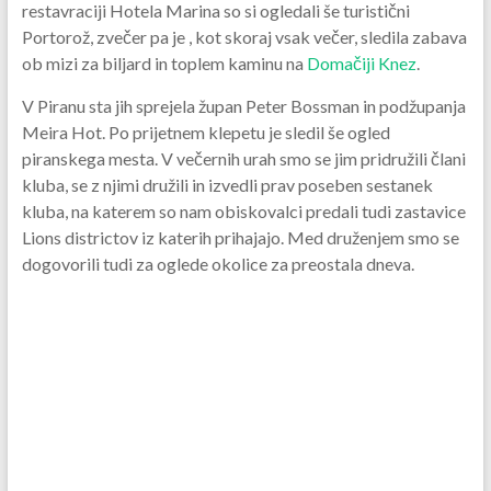
restavraciji Hotela Marina so si ogledali še turistični
Portorož, zvečer pa je , kot skoraj vsak večer, sledila zabava
ob mizi za biljard in toplem kaminu na
Domačiji Knez
.
V Piranu sta jih sprejela župan Peter Bossman in podžupanja
Meira Hot. Po prijetnem klepetu je sledil še ogled
piranskega mesta. V večernih urah smo se jim pridružili člani
kluba, se z njimi družili in izvedli prav poseben sestanek
kluba, na katerem so nam obiskovalci predali tudi zastavice
Lions districtov iz katerih prihajajo. Med druženjem smo se
dogovorili tudi za oglede okolice za preostala dneva.