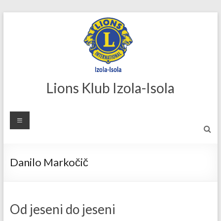
Skip
to
content
Lions Klub Izola-Isola
Danilo Markočič
Od jeseni do jeseni