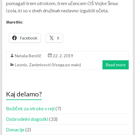
pomagali trem otrokom, trem učencem OŠ Vojke Šmuc
Izola, ki so v dveh družinah nedavno izgubili očeta.
Share this:
Facebook
X
Nataša Benčič
22. 2. 2019
Leonis
,
Zanimivosti (Vsega po malo)
Read more
Kaj delamo?
Božiček za otroke v reji
(7)
Dobrodelni dogodki
(33)
Donacije
(2)