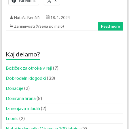
Facebook
X
Nataša Benčič
18. 1. 2024
Zanimivosti (Vsega po malo)
Read more
Kaj delamo?
Božiček za otroke v reji
(7)
Dobrodelni dogodki
(33)
Donacije
(2)
Donirana hrana
(8)
Izmenjava mladih
(2)
Leonis
(2)
Natašin dnevnik: Objem in 100 letnica
(3)