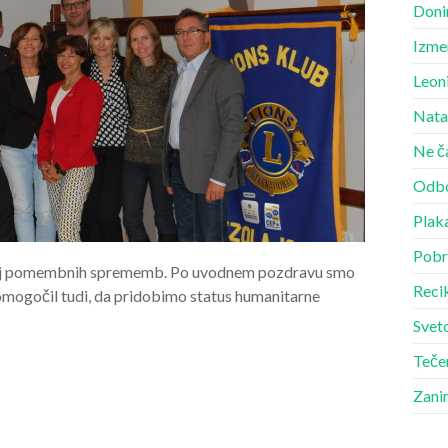
Doni
Izme
Leon
Nata
Ne č
Odbo
Plak
Pobr
nekaj pomembnih sprememb. Po uvodnem pozdravu smo
Recik
ju omogočil tudi, da pridobimo status humanitarne
Sveto
Teče
Zani