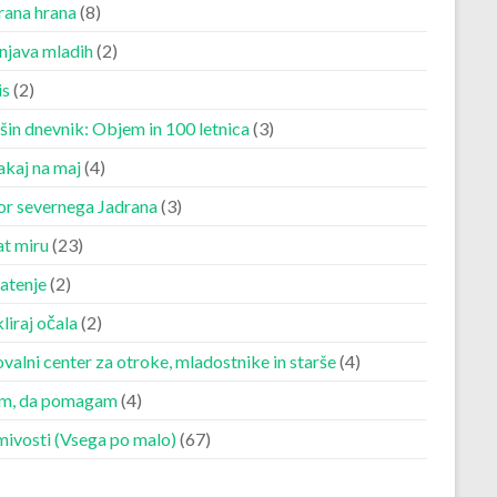
rana hrana
(8)
njava mladih
(2)
is
(2)
šin dnevnik: Objem in 100 letnica
(3)
akaj na maj
(4)
r severnega Jadrana
(3)
at miru
(23)
atenje
(2)
liraj očala
(2)
valni center za otroke, mladostnike in starše
(4)
m, da pomagam
(4)
mivosti (Vsega po malo)
(67)