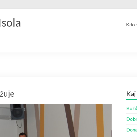
Isola
Kdo 
užuje
Kaj
Božič
Dobr
Dona