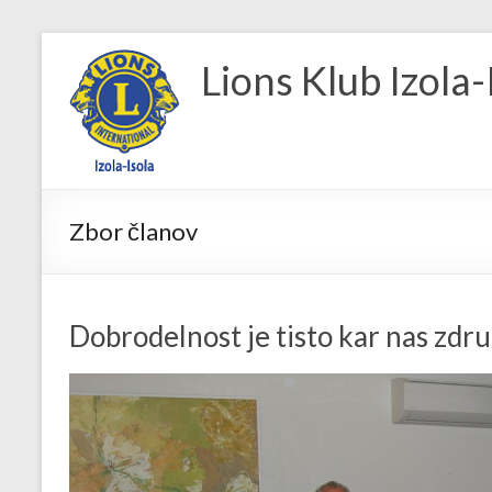
Skip
to
Lions Klub Izola-
content
Zbor članov
Dobrodelnost je tisto kar nas zdr