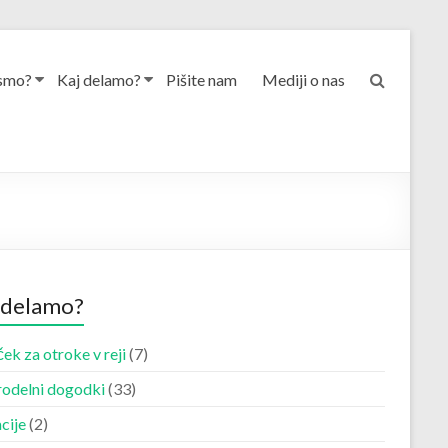
smo?
Kaj delamo?
Pišite nam
Mediji o nas
 delamo?
ek za otroke v reji
(7)
odelni dogodki
(33)
cije
(2)