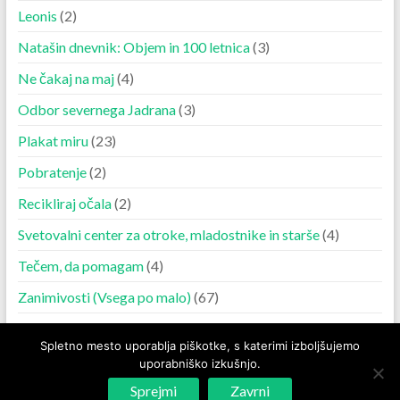
Leonis
(2)
Natašin dnevnik: Objem in 100 letnica
(3)
Ne čakaj na maj
(4)
Odbor severnega Jadrana
(3)
Plakat miru
(23)
Pobratenje
(2)
Recikliraj očala
(2)
Svetovalni center za otroke, mladostnike in starše
(4)
Tečem, da pomagam
(4)
Zanimivosti (Vsega po malo)
(67)
Spletno mesto uporablja piškotke, s katerimi izboljšujemo
uporabniško izkušnjo.
Copyright © 2026
Lions Klub Izola-Isola
. Powered by
WordPress
. Theme:
Spacious by
ThemeGrill
.
Sprejmi
Zavrni