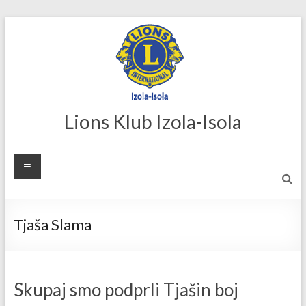
Skip
to
content
Lions Klub Izola-Isola
Tjaša Slama
Skupaj smo podprli Tjašin boj