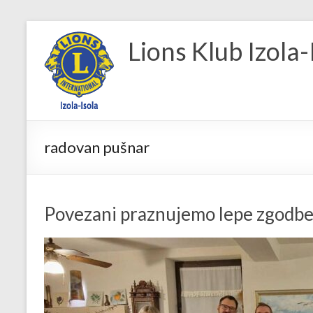
Skip
to
Lions Klub Izola-
content
radovan pušnar
Povezani praznujemo lepe zgodb