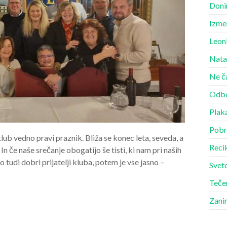
Doni
Izme
Leon
Nata
Ne č
Odbo
Plak
Pobr
ub vedno pravi praznik. Bliža se konec leta, seveda, a
Recik
 In če naše srečanje obogatijo še tisti, ki nam pri naših
 tudi dobri prijatelji kluba, potem je vse jasno –
Sveto
Teče
Zani