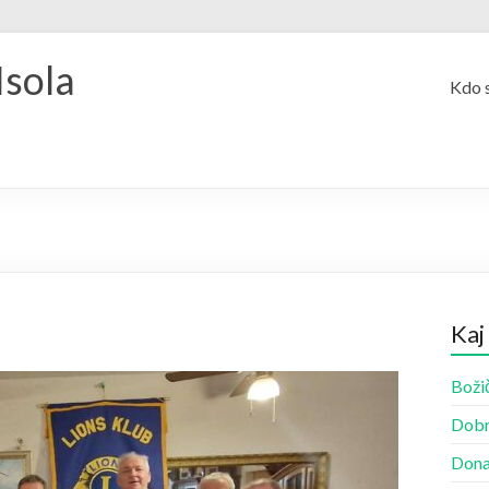
Isola
Kdo 
e
Kaj
Božič
Dobr
Dona