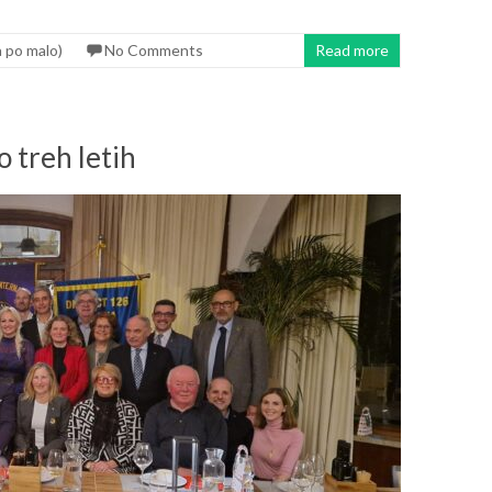
 po malo)
No Comments
Read more
 treh letih