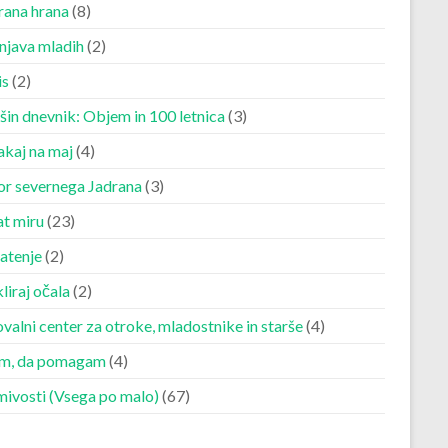
rana hrana
(8)
njava mladih
(2)
is
(2)
šin dnevnik: Objem in 100 letnica
(3)
akaj na maj
(4)
r severnega Jadrana
(3)
at miru
(23)
atenje
(2)
liraj očala
(2)
valni center za otroke, mladostnike in starše
(4)
m, da pomagam
(4)
mivosti (Vsega po malo)
(67)