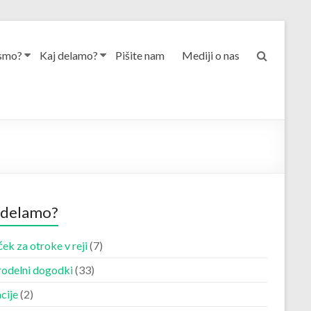
smo?
Kaj delamo?
Pišite nam
Mediji o nas
 delamo?
ek za otroke v reji
(7)
odelni dogodki
(33)
cije
(2)