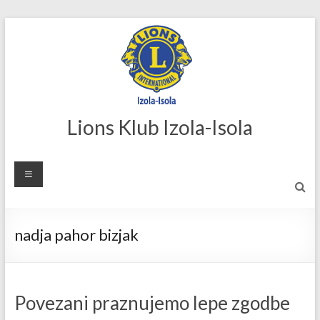
Skip
to
content
Lions Klub Izola-Isola
nadja pahor bizjak
Povezani praznujemo lepe zgodbe