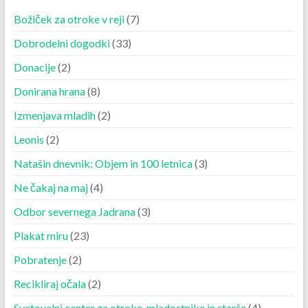
Božiček za otroke v reji
(7)
Dobrodelni dogodki
(33)
Donacije
(2)
Donirana hrana
(8)
Izmenjava mladih
(2)
Leonis
(2)
Natašin dnevnik: Objem in 100 letnica
(3)
Ne čakaj na maj
(4)
Odbor severnega Jadrana
(3)
Plakat miru
(23)
Pobratenje
(2)
Recikliraj očala
(2)
Svetovalni center za otroke, mladostnike in starše
(4)