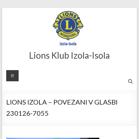
Skip
to
content
Lions Klub Izola-Isola
LIONS IZOLA – POVEZANI V GLASBI
230126-7055