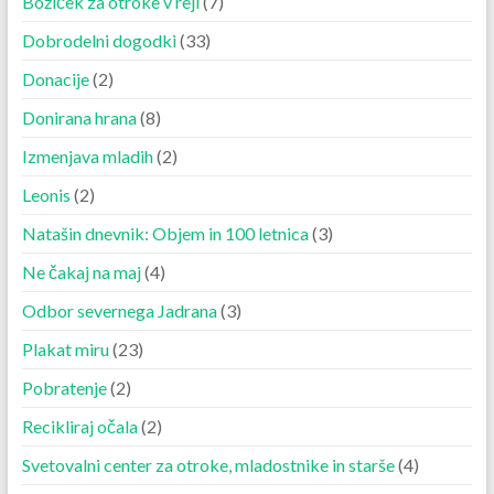
Božiček za otroke v reji
(7)
Dobrodelni dogodki
(33)
Donacije
(2)
Donirana hrana
(8)
Izmenjava mladih
(2)
Leonis
(2)
Natašin dnevnik: Objem in 100 letnica
(3)
Ne čakaj na maj
(4)
Odbor severnega Jadrana
(3)
Plakat miru
(23)
Pobratenje
(2)
Recikliraj očala
(2)
Svetovalni center za otroke, mladostnike in starše
(4)