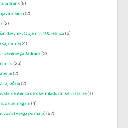
rana hrana
(8)
njava mladih
(2)
is
(2)
šin dnevnik: Objem in 100 letnica
(3)
akaj na maj
(4)
r severnega Jadrana
(3)
at miru
(23)
atenje
(2)
liraj očala
(2)
valni center za otroke, mladostnike in starše
(4)
m, da pomagam
(4)
mivosti (Vsega po malo)
(67)