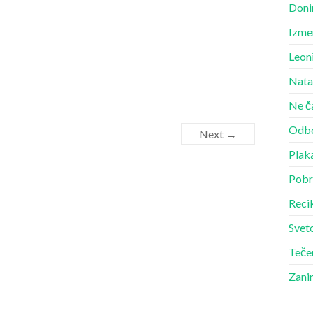
Doni
Izme
Leon
Nata
Ne č
Odbo
Next →
Plak
Pobr
Recik
Sveto
Teče
Zani