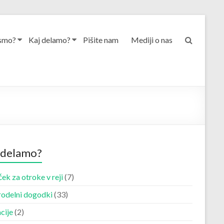
smo?
Kaj delamo?
Pišite nam
Mediji o nas
 delamo?
ek za otroke v reji
(7)
odelni dogodki
(33)
cije
(2)