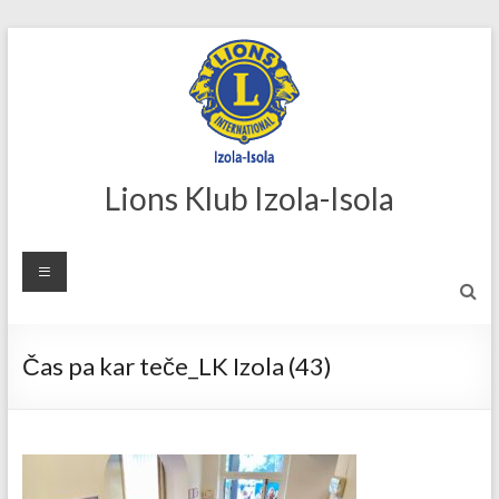
Skip
to
content
Lions Klub Izola-Isola
Čas pa kar teče_LK Izola (43)