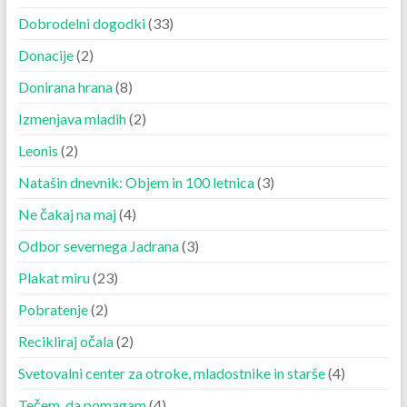
Dobrodelni dogodki
(33)
Donacije
(2)
Donirana hrana
(8)
Izmenjava mladih
(2)
Leonis
(2)
Natašin dnevnik: Objem in 100 letnica
(3)
Ne čakaj na maj
(4)
Odbor severnega Jadrana
(3)
Plakat miru
(23)
Pobratenje
(2)
Recikliraj očala
(2)
Svetovalni center za otroke, mladostnike in starše
(4)
Tečem, da pomagam
(4)