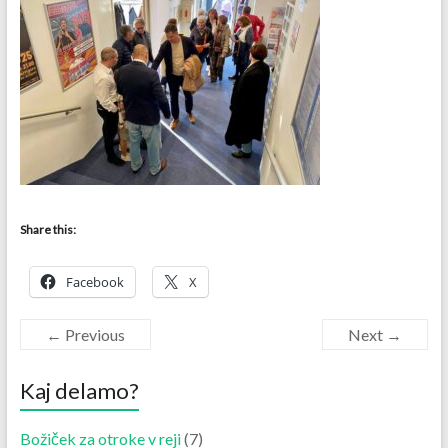
Share this:
Facebook
X
← Previous
Next →
Kaj delamo?
Božiček za otroke v reji
(7)