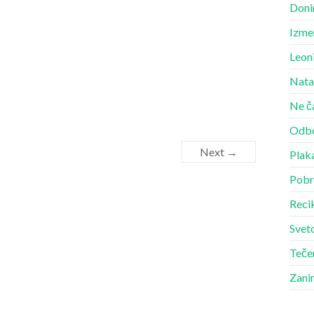
Doni
Izme
Leon
Nata
Ne č
Odbo
Next →
Plak
Pobr
Recik
Sveto
Teče
Zani