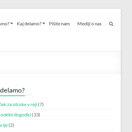
smo?
Kaj delamo?
Pišite nam
Mediji o nas
 delamo?
ek za otroke v reji
(7)
odelni dogodki
(33)
cije
(2)