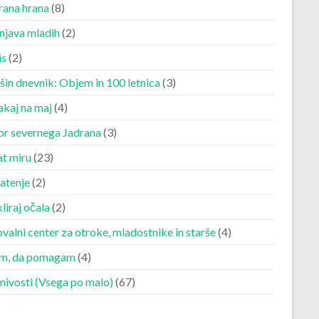
rana hrana
(8)
njava mladih
(2)
is
(2)
šin dnevnik: Objem in 100 letnica
(3)
akaj na maj
(4)
r severnega Jadrana
(3)
at miru
(23)
atenje
(2)
liraj očala
(2)
valni center za otroke, mladostnike in starše
(4)
m, da pomagam
(4)
mivosti (Vsega po malo)
(67)