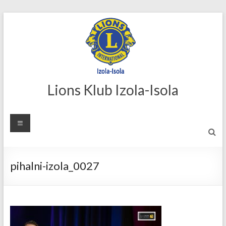
Skip
to
content
Lions Klub Izola-Isola
pihalni-izola_0027