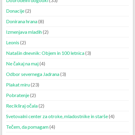
Dobrodelni dogodki
(33)
Donacije
(2)
Donirana hrana
(8)
Izmenjava mladih
(2)
Leonis
(2)
Natašin dnevnik: Objem in 100 letnica
(3)
Ne čakaj na maj
(4)
Odbor severnega Jadrana
(3)
Plakat miru
(23)
Pobratenje
(2)
Recikliraj očala
(2)
Svetovalni center za otroke, mladostnike in starše
(4)
Tečem, da pomagam
(4)