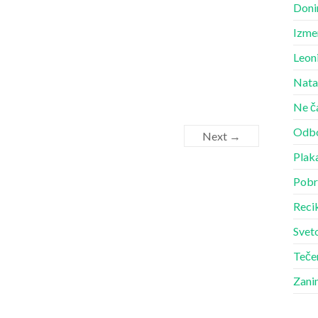
Doni
Izme
Leon
Nata
Ne č
Odbo
Next →
Plak
Pobr
Recik
Sveto
Teče
Zani