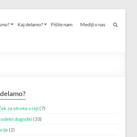
smo?
Kaj delamo?
Pišite nam
Mediji o nas
 delamo?
ek za otroke v reji
(7)
odelni dogodki
(33)
cije
(2)