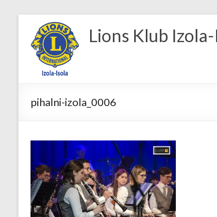
Skip
to
Lions Klub Izola-
content
pihalni-izola_0006