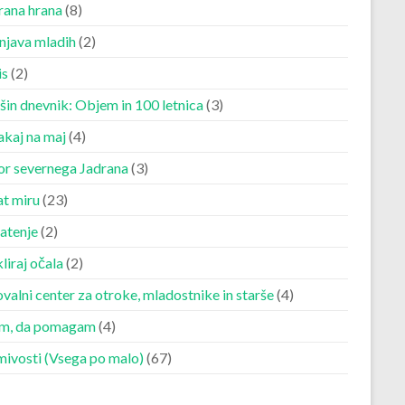
rana hrana
(8)
njava mladih
(2)
is
(2)
šin dnevnik: Objem in 100 letnica
(3)
akaj na maj
(4)
r severnega Jadrana
(3)
at miru
(23)
atenje
(2)
liraj očala
(2)
valni center za otroke, mladostnike in starše
(4)
m, da pomagam
(4)
mivosti (Vsega po malo)
(67)