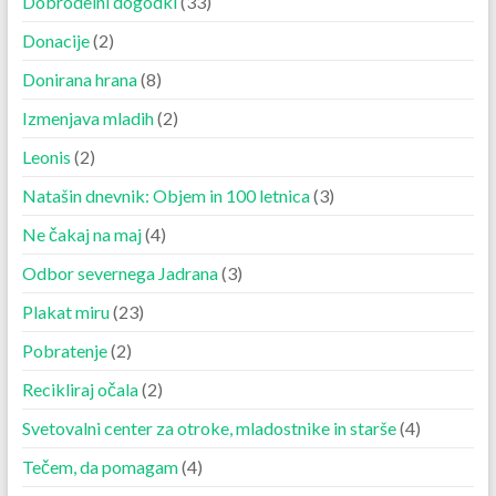
Dobrodelni dogodki
(33)
Donacije
(2)
Donirana hrana
(8)
Izmenjava mladih
(2)
Leonis
(2)
Natašin dnevnik: Objem in 100 letnica
(3)
Ne čakaj na maj
(4)
Odbor severnega Jadrana
(3)
Plakat miru
(23)
Pobratenje
(2)
Recikliraj očala
(2)
Svetovalni center za otroke, mladostnike in starše
(4)
Tečem, da pomagam
(4)