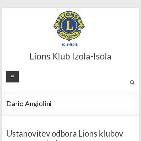
Skip
to
content
Lions Klub Izola-Isola
Dario Angiolini
Ustanovitev odbora Lions klubov