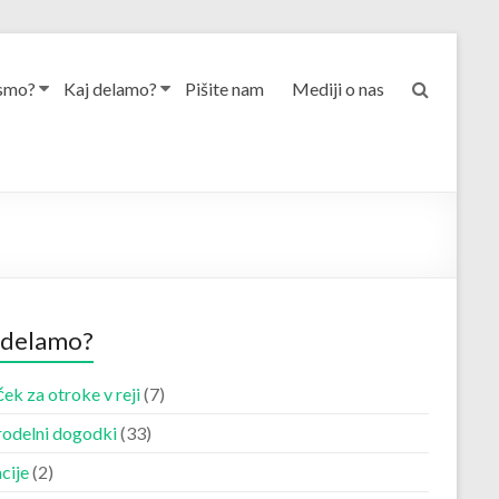
smo?
Kaj delamo?
Pišite nam
Mediji o nas
 delamo?
ek za otroke v reji
(7)
odelni dogodki
(33)
cije
(2)