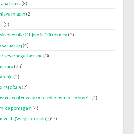
rana hrana
(8)
njava mladih
(2)
is
(2)
šin dnevnik: Objem in 100 letnica
(3)
akaj na maj
(4)
r severnega Jadrana
(3)
at miru
(23)
atenje
(2)
liraj očala
(2)
valni center za otroke, mladostnike in starše
(4)
m, da pomagam
(4)
mivosti (Vsega po malo)
(67)