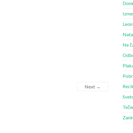
Doni
Izme
Leon
Nata
Ne č
Odbo
Plak
Pobr
Recik
Next →
Sveto
Teče
Zani