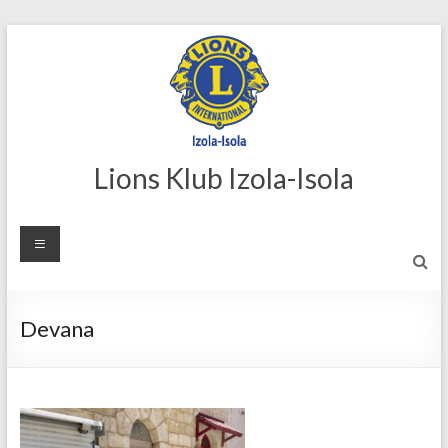
Skip
to
content
Lions Klub Izola-Isola
Devana