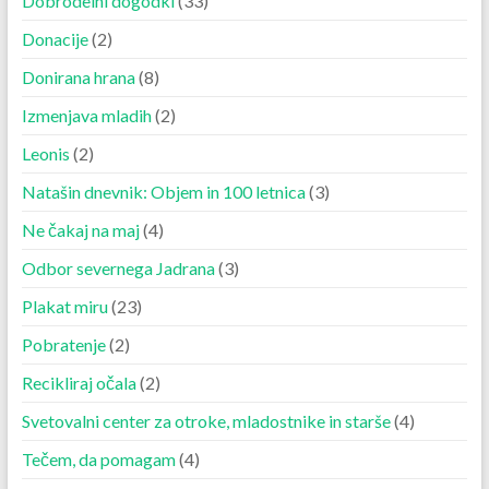
Dobrodelni dogodki
(33)
Donacije
(2)
Donirana hrana
(8)
Izmenjava mladih
(2)
Leonis
(2)
Natašin dnevnik: Objem in 100 letnica
(3)
Ne čakaj na maj
(4)
Odbor severnega Jadrana
(3)
Plakat miru
(23)
Pobratenje
(2)
Recikliraj očala
(2)
Svetovalni center za otroke, mladostnike in starše
(4)
Tečem, da pomagam
(4)