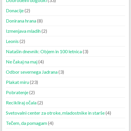
Dobrodelni dogodki
(33)
Donacije
(2)
Donirana hrana
(8)
Izmenjava mladih
(2)
Leonis
(2)
Natašin dnevnik: Objem in 100 letnica
(3)
Ne čakaj na maj
(4)
Odbor severnega Jadrana
(3)
Plakat miru
(23)
Pobratenje
(2)
Recikliraj očala
(2)
Svetovalni center za otroke, mladostnike in starše
(4)
Tečem, da pomagam
(4)