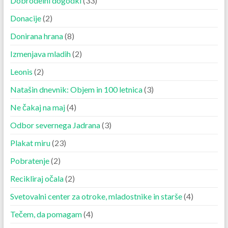
Dobrodelni dogodki
(33)
Donacije
(2)
Donirana hrana
(8)
Izmenjava mladih
(2)
Leonis
(2)
Natašin dnevnik: Objem in 100 letnica
(3)
Ne čakaj na maj
(4)
Odbor severnega Jadrana
(3)
Plakat miru
(23)
Pobratenje
(2)
Recikliraj očala
(2)
Svetovalni center za otroke, mladostnike in starše
(4)
Tečem, da pomagam
(4)