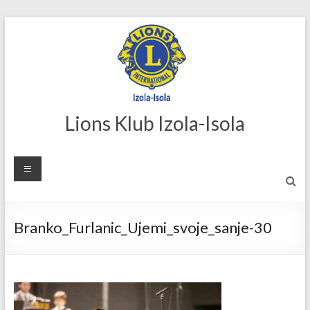
Skip
to
content
Lions Klub Izola-Isola
Branko_Furlanic_Ujemi_svoje_sanje-30