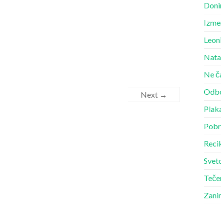
Doni
Izme
Leon
Nata
Ne č
Odbo
Next →
Plak
Pobr
Recik
Sveto
Teče
Zani