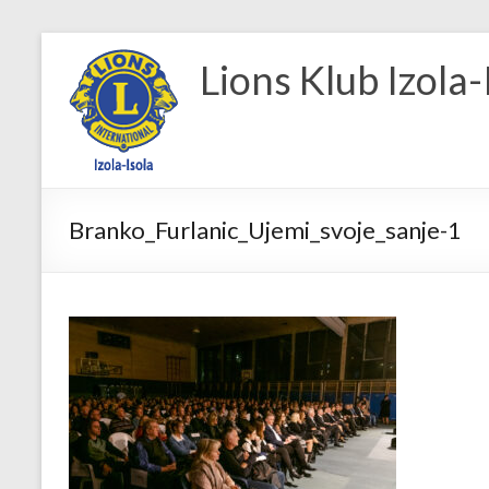
Skip
to
Lions Klub Izola-
content
Branko_Furlanic_Ujemi_svoje_sanje-1