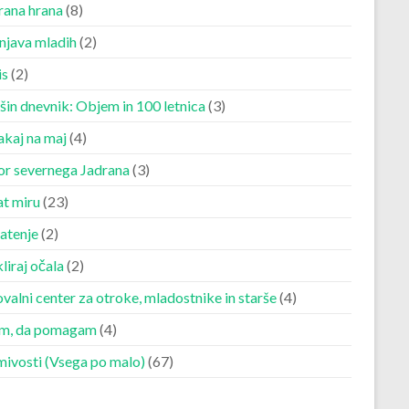
rana hrana
(8)
njava mladih
(2)
is
(2)
šin dnevnik: Objem in 100 letnica
(3)
akaj na maj
(4)
r severnega Jadrana
(3)
at miru
(23)
atenje
(2)
liraj očala
(2)
valni center za otroke, mladostnike in starše
(4)
m, da pomagam
(4)
mivosti (Vsega po malo)
(67)