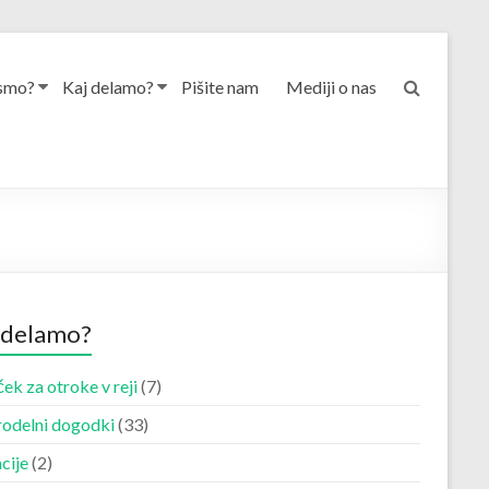
smo?
Kaj delamo?
Pišite nam
Mediji o nas
 delamo?
ek za otroke v reji
(7)
odelni dogodki
(33)
cije
(2)