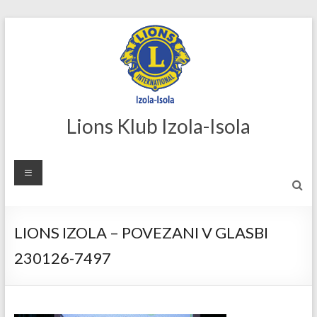
Skip
to
content
Lions Klub Izola-Isola
LIONS IZOLA – POVEZANI V GLASBI
230126-7497