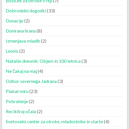
Božiček za otroke v reji
(7)
Dobrodelni dogodki
(33)
Donacije
(2)
Donirana hrana
(8)
Izmenjava mladih
(2)
Leonis
(2)
Natašin dnevnik: Objem in 100 letnica
(3)
Ne čakaj na maj
(4)
Odbor severnega Jadrana
(3)
Plakat miru
(23)
Pobratenje
(2)
Recikliraj očala
(2)
Svetovalni center za otroke, mladostnike in starše
(4)