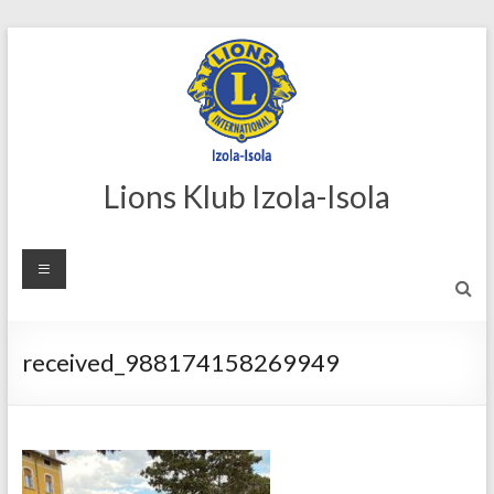
Skip
to
content
Lions Klub Izola-Isola
received_988174158269949