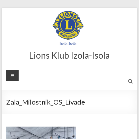
Skip
to
content
Lions Klub Izola-Isola
Zala_Milostnik_OS_Livade