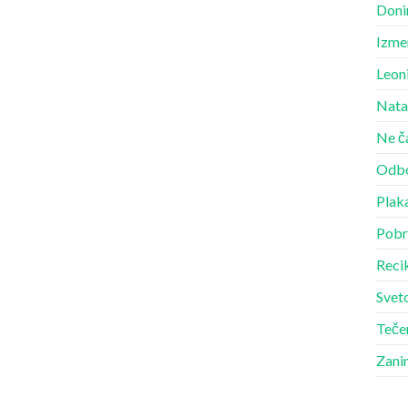
Doni
Izme
Leon
Nata
Ne č
Odbo
Plak
Pobr
Recik
Sveto
Teče
Zani