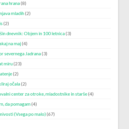
rana hrana
(8)
njava mladih
(2)
is
(2)
šin dnevnik: Objem in 100 letnica
(3)
akaj na maj
(4)
r severnega Jadrana
(3)
at miru
(23)
atenje
(2)
liraj očala
(2)
valni center za otroke, mladostnike in starše
(4)
m, da pomagam
(4)
mivosti (Vsega po malo)
(67)