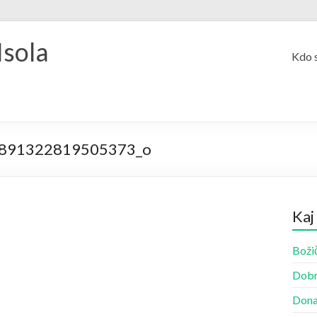
Isola
Kdo 
891322819505373_o
Kaj
Božič
Dobr
Dona