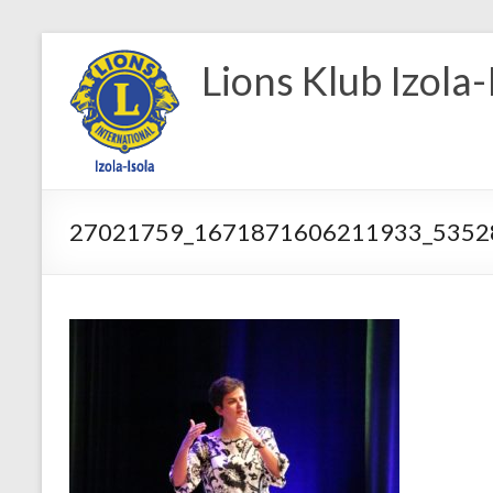
Skip
to
Lions Klub Izola-
content
27021759_1671871606211933_5352