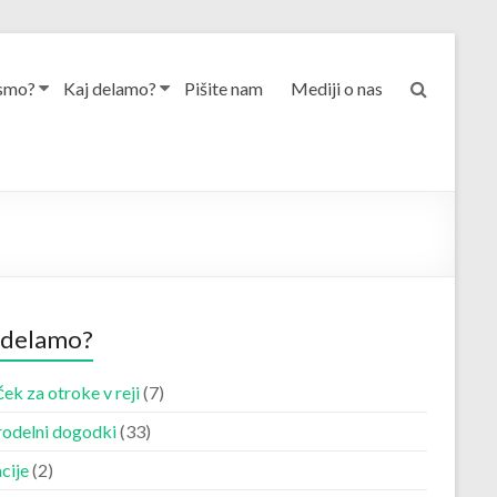
smo?
Kaj delamo?
Pišite nam
Mediji o nas
 delamo?
ek za otroke v reji
(7)
odelni dogodki
(33)
cije
(2)