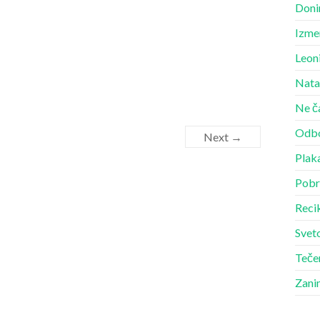
Doni
Izme
Leon
Nata
Ne č
Odbo
Next →
Plak
Pobr
Recik
Sveto
Teče
Zani