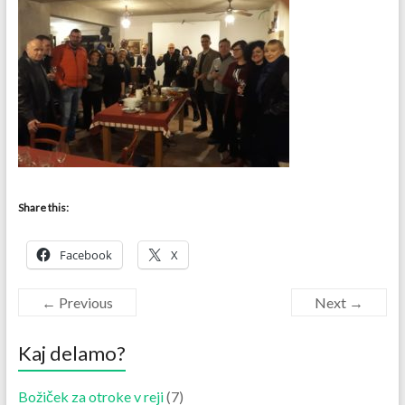
Share this:
Facebook
X
← Previous
Next →
Kaj delamo?
Božiček za otroke v reji
(7)