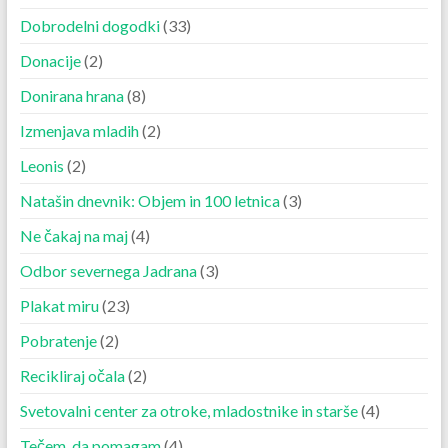
Dobrodelni dogodki
(33)
Donacije
(2)
Donirana hrana
(8)
Izmenjava mladih
(2)
Leonis
(2)
Natašin dnevnik: Objem in 100 letnica
(3)
Ne čakaj na maj
(4)
Odbor severnega Jadrana
(3)
Plakat miru
(23)
Pobratenje
(2)
Recikliraj očala
(2)
Svetovalni center za otroke, mladostnike in starše
(4)
Tečem, da pomagam
(4)