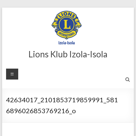
Skip
to
content
Lions Klub Izola-Isola
42634017_2101853719859991_581
6896026853769216_o