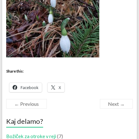
Share this:
Facebook
X
← Previous
Next →
Kaj delamo?
Božiček za otroke v reji
(7)