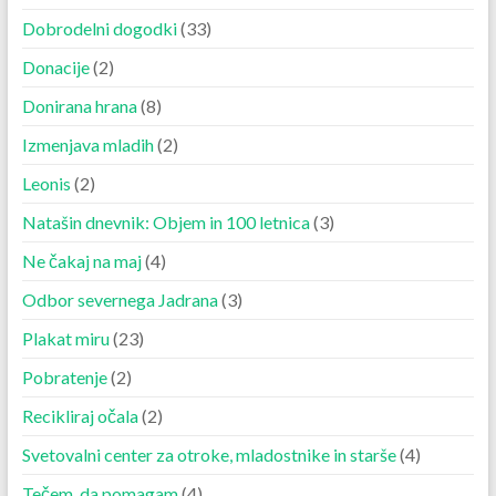
Dobrodelni dogodki
(33)
Donacije
(2)
Donirana hrana
(8)
Izmenjava mladih
(2)
Leonis
(2)
Natašin dnevnik: Objem in 100 letnica
(3)
Ne čakaj na maj
(4)
Odbor severnega Jadrana
(3)
Plakat miru
(23)
Pobratenje
(2)
Recikliraj očala
(2)
Svetovalni center za otroke, mladostnike in starše
(4)
Tečem, da pomagam
(4)