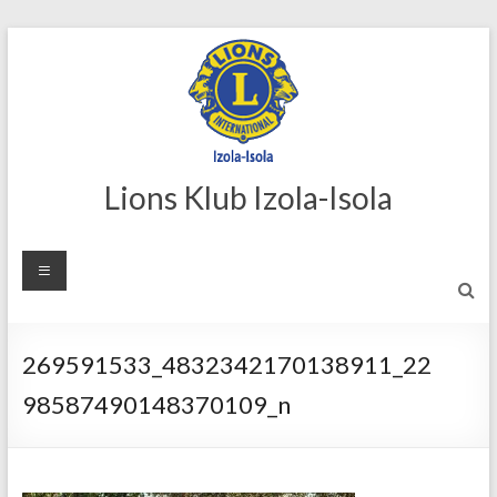
Skip
to
content
Lions Klub Izola-Isola
269591533_4832342170138911_22
98587490148370109_n