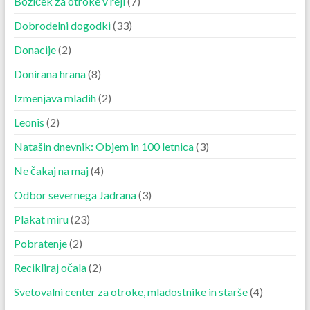
Božiček za otroke v reji
(7)
Dobrodelni dogodki
(33)
Donacije
(2)
Donirana hrana
(8)
Izmenjava mladih
(2)
Leonis
(2)
Natašin dnevnik: Objem in 100 letnica
(3)
Ne čakaj na maj
(4)
Odbor severnega Jadrana
(3)
Plakat miru
(23)
Pobratenje
(2)
Recikliraj očala
(2)
Svetovalni center za otroke, mladostnike in starše
(4)