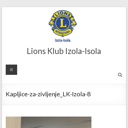
Skip
to
content
Lions Klub Izola-Isola
Kapljice-za-zivljenje_LK-Izola-8