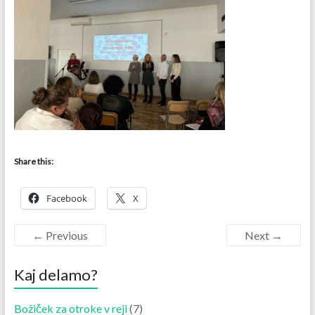
Share this:
Facebook
X
← Previous
Next →
Kaj delamo?
Božiček za otroke v reji
(7)