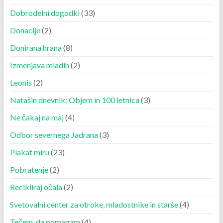
Dobrodelni dogodki
(33)
Donacije
(2)
Donirana hrana
(8)
Izmenjava mladih
(2)
Leonis
(2)
Natašin dnevnik: Objem in 100 letnica
(3)
Ne čakaj na maj
(4)
Odbor severnega Jadrana
(3)
Plakat miru
(23)
Pobratenje
(2)
Recikliraj očala
(2)
Svetovalni center za otroke, mladostnike in starše
(4)
Tečem, da pomagam
(4)