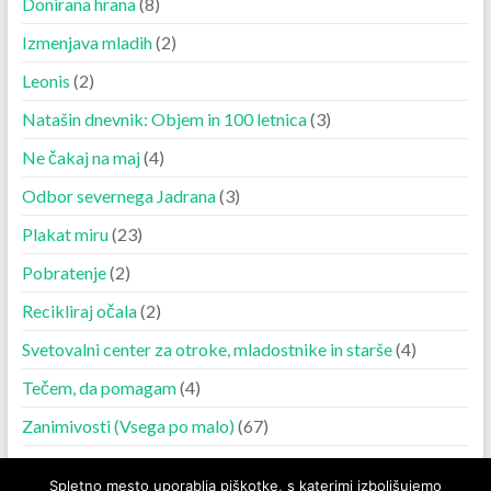
Donirana hrana
(8)
Izmenjava mladih
(2)
Leonis
(2)
Natašin dnevnik: Objem in 100 letnica
(3)
Ne čakaj na maj
(4)
Odbor severnega Jadrana
(3)
Plakat miru
(23)
Pobratenje
(2)
Recikliraj očala
(2)
Svetovalni center za otroke, mladostnike in starše
(4)
Tečem, da pomagam
(4)
Zanimivosti (Vsega po malo)
(67)
Spletno mesto uporablja piškotke, s katerimi izboljšujemo