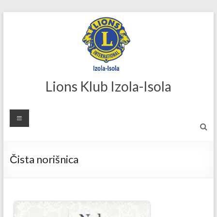
Skip
to
content
Lions Klub Izola-Isola
Čista norišnica