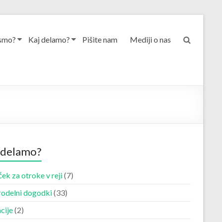
smo?
Kaj delamo?
Pišite nam
Mediji o nas
 delamo?
ek za otroke v reji
(7)
odelni dogodki
(33)
cije
(2)