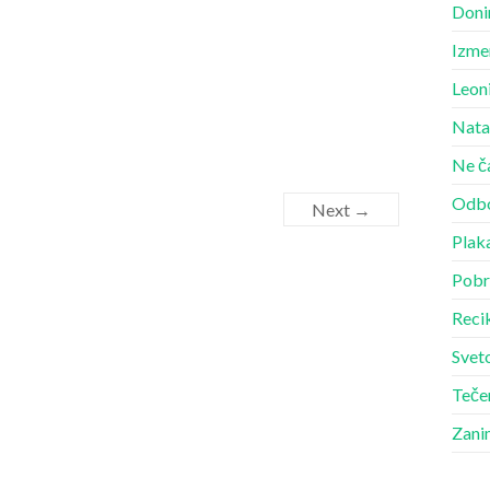
Doni
Izme
Leon
Nata
Ne č
Odbo
Next →
Plak
Pobr
Recik
Sveto
Teče
Zani