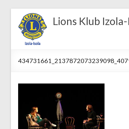
Skip
to
Lions Klub Izola-
content
434731661_2137872073239098_407