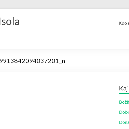
Isola
Kdo 
9913842094037201_n
Kaj
Božič
Dobr
Dona