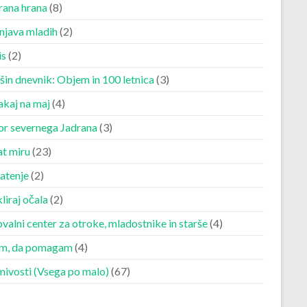
rana hrana
(8)
njava mladih
(2)
is
(2)
šin dnevnik: Objem in 100 letnica
(3)
akaj na maj
(4)
r severnega Jadrana
(3)
at miru
(23)
atenje
(2)
liraj očala
(2)
valni center za otroke, mladostnike in starše
(4)
m, da pomagam
(4)
mivosti (Vsega po malo)
(67)