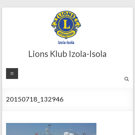
Skip
to
content
Lions Klub Izola-Isola
20150718_132946