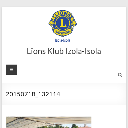
Skip
to
content
Lions Klub Izola-Isola
20150718_132114