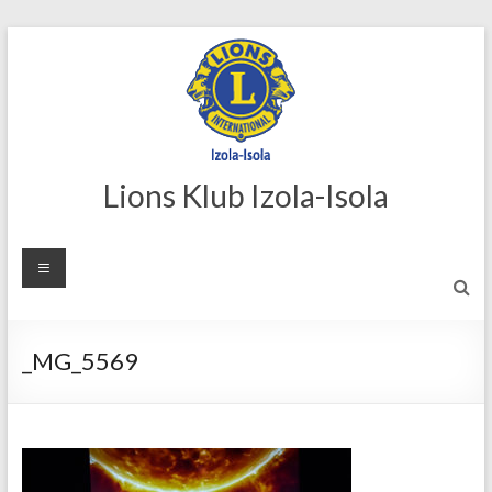
Skip
to
content
Lions Klub Izola-Isola
_MG_5569