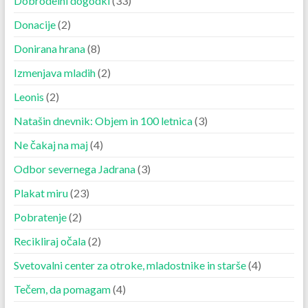
Dobrodelni dogodki
(33)
Donacije
(2)
Donirana hrana
(8)
Izmenjava mladih
(2)
Leonis
(2)
Natašin dnevnik: Objem in 100 letnica
(3)
Ne čakaj na maj
(4)
Odbor severnega Jadrana
(3)
Plakat miru
(23)
Pobratenje
(2)
Recikliraj očala
(2)
Svetovalni center za otroke, mladostnike in starše
(4)
Tečem, da pomagam
(4)