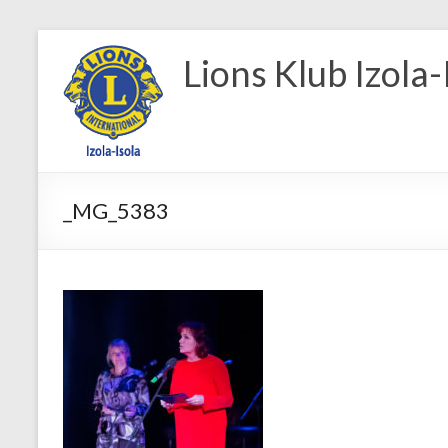
Skip
to
Lions Klub Izola-
content
_MG_5383