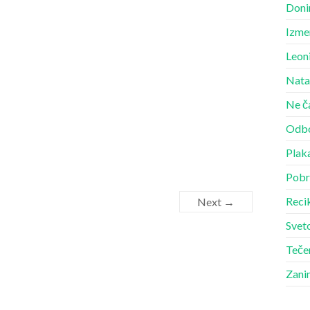
Doni
Izme
Leon
Nata
Ne č
Odbo
Plak
Pobr
Recik
Next →
Sveto
Teče
Zani