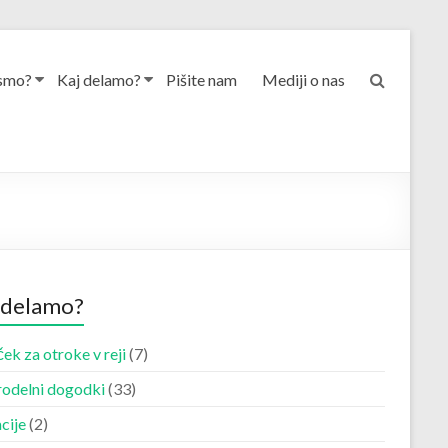
smo?
Kaj delamo?
Pišite nam
Mediji o nas
 delamo?
ek za otroke v reji
(7)
odelni dogodki
(33)
cije
(2)