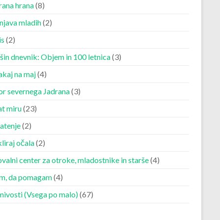
rana hrana
(8)
njava mladih
(2)
is
(2)
šin dnevnik: Objem in 100 letnica
(3)
akaj na maj
(4)
r severnega Jadrana
(3)
at miru
(23)
atenje
(2)
liraj očala
(2)
valni center za otroke, mladostnike in starše
(4)
m, da pomagam
(4)
mivosti (Vsega po malo)
(67)