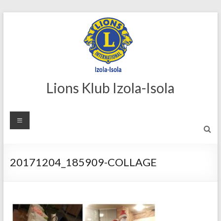
Skip
to
content
Lions Klub Izola-Isola
20171204_185909-COLLAGE